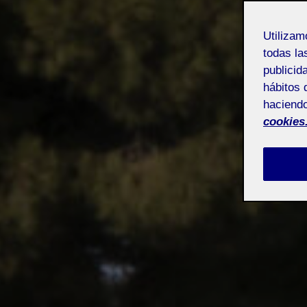
Utiliza
todas la
publicid
hábitos 
haciendo
cookies