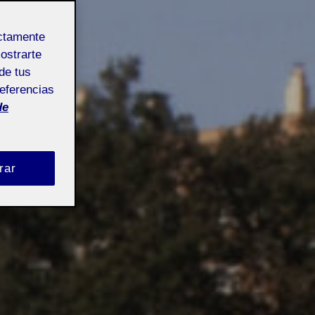
ectamente
mostrarte
de tus
referencias
de
rar